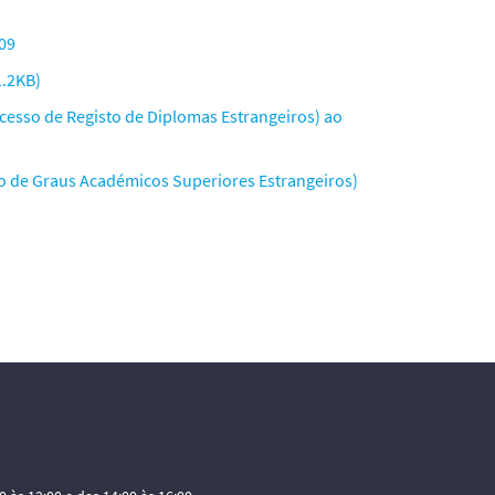
09
1.2KB)
ocesso de Registo de Diplomas Estrangeiros) ao
co de Graus Académicos Superiores Estrangeiros)