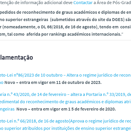
btenção de informação adicional deve
Contactar
a Área de Pós-Gra
pedidos de reconhecimento de graus académicos e diplomas de ensi
no superior estrangeiras (submetidos através do site da DGES) sã
r (nomeadamente, o DL 66/2018, de 16 de agosto), tendo em consid
em, tal como aferida por rankings académicos internacionais.
“
lamentação
eto-Lei nº86/2023 de 10 outubro – Altera o regime jurídico de rec
no
Novo – entra em vigor em 11 de outubro de 2023.
ria n.º 43/2020, de 14 de fevereiro – altera a Portaria n.º 33/2019
, d
edimental do reconhecimento de graus académicos e diplomas atrib
angeiras
Novo – entra em vigor em 1 5 de fevereiro de 2020.
eto-Lei n.º 66/2018, de 16 de agosto(Aprova o regime jurídico de 
o superior atribuídos por instituições de ensino superior estrange