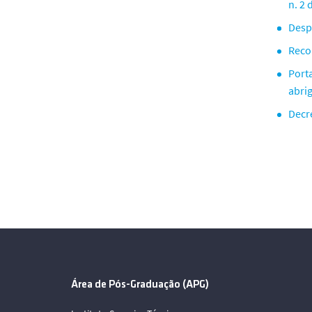
n. 2 
Desp
Reco
Port
abri
Decr
Área de Pós-Graduação (APG)