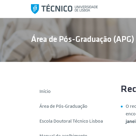
S
a
l
t
a
Área de Pós-Graduação (APG)
r
p
a
r
a
o
c
Rec
Início
o
n
Área de Pós-Graduação
O re
t
enco
e
Escola Doutoral Técnico Lisboa
janei
ú
d
Manual de acolhimento