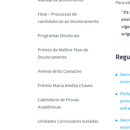
Para o
o
“
Os 
Flow – Processos de
ensi
candidaturas ao doutoramento
vigo
orig
Programas Doutorais
Prémio de Melhor Tese de
Doutoramento
Regu
Prémio Brito Camacho
Decr
ensi
Prémio Maria Amélia Chaves
Porta
Calendário de Provas
proc
Académicas
estr
Decr
Unidades Curriculares Isoladas
ensin