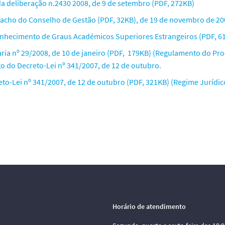
da deliberação n.2430 2008, de 9 de setembro (PDF, 272KB)
acho do Conselho de Gestão (PDF, 32KB), de 19 de novembro de 20
nhecimento de Graus Académicos Superiores Estrangeiros (PDF, 6
aria nº 29/2008, de 10 de janeiro (PDF, 179KB) (Regulamento do Pr
go do Decreto-Lei nº 341/2007, de 12 de outubro.
eto-Lei nº 341/2007, de 12 de outubro (PDF, 321KB) (Regime Jurídi
Horário de atendimento