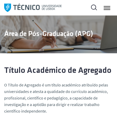
S
a
l
t
a
Área de Pós-Graduação (APG)
r
p
a
r
a
o
Título Académico de Agregado
c
o
O
Título de Agregado
é um título académico atribuído pelas
n
universidades e atesta a qualidade do currículo académico,
t
profissional, científico e pedagógico, a capacidade de
e
investigação e a aptidão para dirigir e realizar trabalho
ú
científico independente.
d