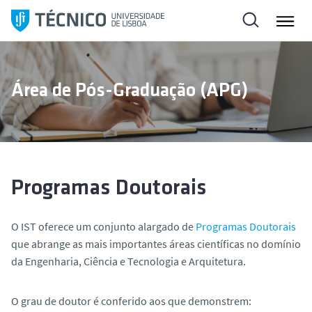
S
a
l
t
a
Área de Pós-Graduação (APG)
r
p
a
r
a
o
Programas Doutorais
c
o
O IST oferece um conjunto alargado de
Programas Doutorais
n
que abrange as mais importantes áreas científicas no domínio
t
da Engenharia, Ciência e Tecnologia e Arquitetura.
e
ú
O grau de doutor é conferido aos que demonstrem:
d